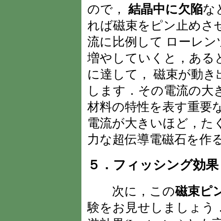
ので，
結晶中に欠陥
な
れば磁束をピン止めさ
流に比例して ローレ
増やしていくと，ある
に達して， 磁束が動
します．その電流の大
材料の特性を表す重要
電流が大きいほど，た
力な超伝導電磁石を作
５．フィッシング効果
次に，この
磁束ピ
験をお見せしましょう．