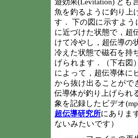
遊効果(Levitation
魚を釣るように釣り上
す． 下の図に示すよ
に近づけた状態で，超伝導
けて冷やし，超伝導の
冷えた状態で磁石を持
げられます．（下右図
によって，超伝導体に
から抜け出ることがで
伝導体が釣り上げられ
象を記録したビデオ(mpeg,
超伝導研究所
にありま
ないみたいです）