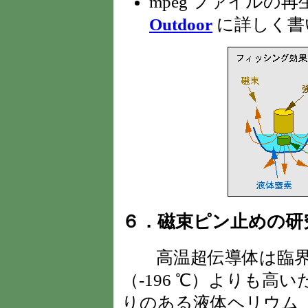
mpeg ファイルの
Outdoor
に詳しく書
６．磁束ピン止めの研
高温超伝導体は臨界
（-196 ℃）よりも高
りのある液体ヘリウム（-