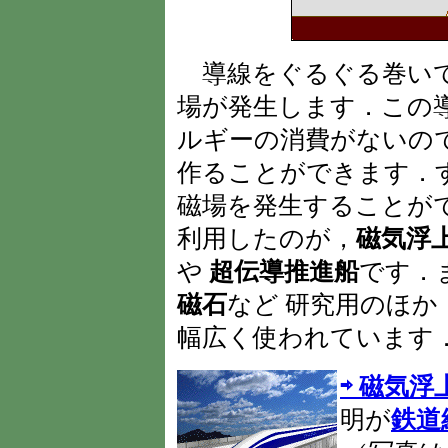
導線をぐるぐる巻いて
場が発生します．この
ルギーの消費がないの
作ることができます．
磁場を発生することが
利用したのが，
磁気浮
や
超伝導推進船
です．
磁石
など 研究用のほか
幅広く使われています
⇨ 磁気
明が
鉄道