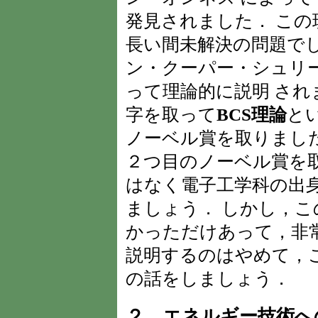
発見されました． こ
長い間未解決の問題でした
ン・クーパー・シュリ
って理論的に説明 さ
字を取って
BCS理論
と
ノーベル賞を取りまし
２つ目のノーベル賞を
はなく電子工学科の出
ましょう． しかし，こ
かっただけあって，非
説明するのはやめて，
の話をしましょう．
２．エネルギー技術へ