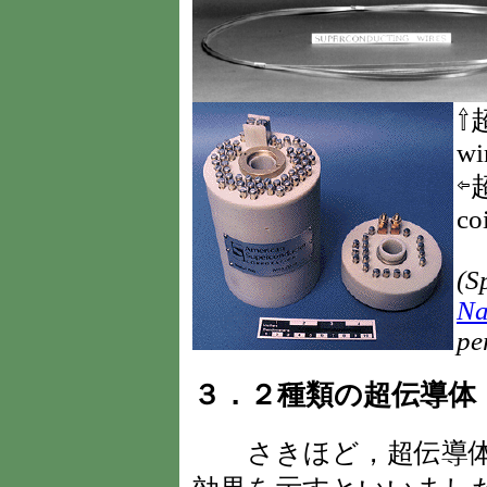
⇧
wi
⇦
coi
(S
Na
pe
３．２種類の超伝導体
さきほど，超伝導体