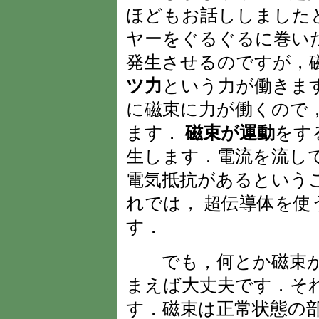
ほどもお話ししました
ヤーをぐるぐるに巻い
発生させるのですが，
ツ力
という力が働きま
に磁束に力が働くので
ます．
磁束が運動
をす
生します．電流を流し
電気抵抗があるという
れでは， 超伝導体を
す．
でも，何とか磁束が
まえば大丈夫です．そ
す．磁束は正常状態の