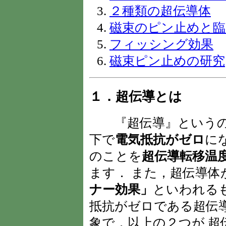
２種類の超伝導体
磁束のピン止めと臨
フィッシング効果
磁束ピン止めの研究
１．超伝導とは
『超伝導』というの
下で
電気抵抗がゼロ
に
のことを
超伝導転移温
ます． また，超伝導体
ナー効果」
といわれる
抵抗がゼロである超伝
象で，以上の２つが 