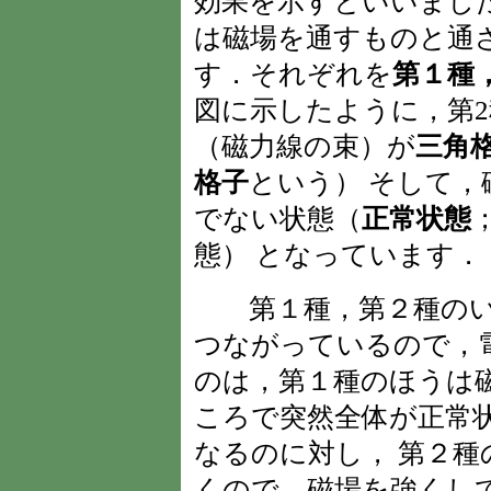
効果を示すといいまし
は磁場を通すものと通
す．それぞれを
第１種
図に示したように，第
（磁力線の束）が
三角
格子
という） そして
でない状態（
正常状態
態） となっています．
第１種，第２種のい
つながっているので，
のは，第１種のほうは
ころで突然全体が正常状
なるのに対し， 第２
くので，磁場を強くし