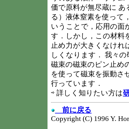
価で原料が無尽蔵に 
る）液体窒素を使って
いうことで，応用の面
す．しかし，この材料
止め力が大きくなけれ
しくなります． 我々
磁束の磁束のピン止め
を使って磁束を振動さ
行っています．
⇨ 詳しく知りたい方は
前に戻る
Copyright (C) 1996 Y. Hor