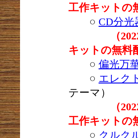
工作キットの
○
CD分光
（2
キットの無料
○
偏光万
○
エレク
テーマ）
（2
工作キットの
○
クルク