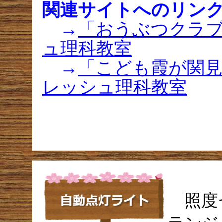
関連サイトへのリン
→
「おうぶつクラブ
ュ理科教室
→
「こども霞が関見
レッシュ理科教室
照度セ