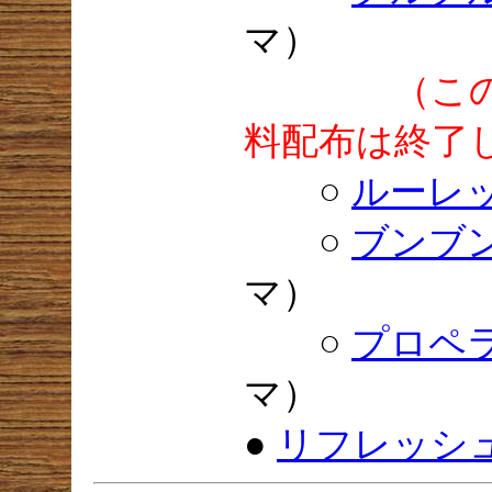
マ）
（こ
料配布は終了
○
ルーレ
○
ブンブ
マ）
○
プロペ
マ）
●
リフレッシ