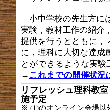
小中学校の先生方には
実験，教材工作の紹介
提供を行うとともに，
に，理科に大切な達成
とができるような実験
→
これまでの開催状況
リフレッシュ理科教室 
施予定
※ (1)のオンライン会場