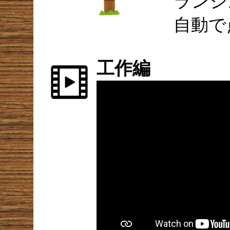
ランジ
自動で
工作編