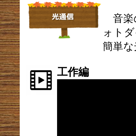
音楽の
ォトダ
簡単な
工作編