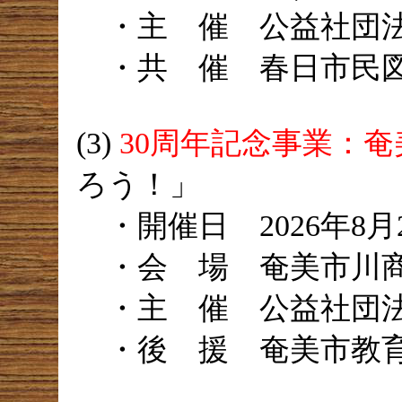
・主 催 公益社団法
・共 催 春日市民
(3)
30周年記念事業：奄
ろう！」
・開催日 2026年8月2
・会 場 奄美市川商
・主 催 公益社団法
・後 援 奄美市教