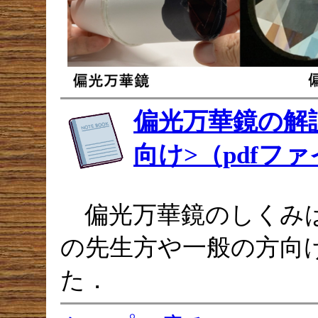
偏光万華鏡の解
向け>（pdfファ
偏光万華鏡のしくみは
の先生方や一般の方向
た．