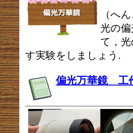
（へん
光の偏
て，光
す実験をしましょう.
偏光万華鏡 工作