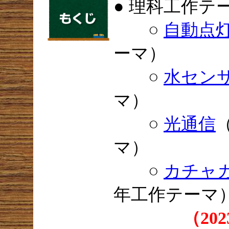
● 理科工作テ
○
自動点
ーマ）
○
水セン
マ）
○
光通信
（
マ）
○
カチャ
年工作テーマ
（2